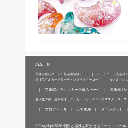
講座一覧
星降る宝石アート〜曼荼羅装飾アート
ハーモニー＜曼荼羅
羅オラクルカードリーディングマスターコース
ルノルマン
曼荼羅オラクルカード購入ページ
曼荼羅Tシ
受講生の声：曼荼羅オラクルカードリーディングマスターコース
プロフィール
会社概要
お問い合わせ
©Copyright2026
個性と感性を咲かせるアートスクール
.