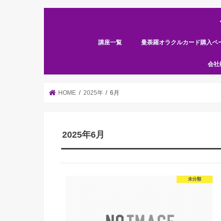
講座一覧
曼荼羅オラクルカード購入ペ
星降る宝石アート〜曼荼羅装飾アート
ハーモニー＜曼荼羅＞装飾アートウェ
アートフルネス体験講座
装飾ボード講座
魔法のペン画〜鍵の装飾アート
輝跡の言霊アート講座
曼荼羅オラクルカードリーディングマ
ルノルマンカード占い講座
会社
ブ通信講座
スターコース
HOME
2025年
6月
2025年6月
未分類