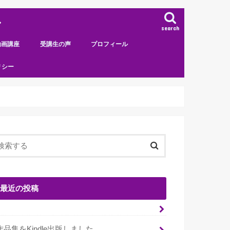
ル
search
動画講座
受講生の声
プロフィール
受講生の声：曼荼羅オラクルカードリ
受講生の声：ハーモニー曼荼羅装飾ア
受講生の声：アートフルネス講座
リシー
ーディングマスターコース
ート
最近の投稿
作品集をKindle出版しました。