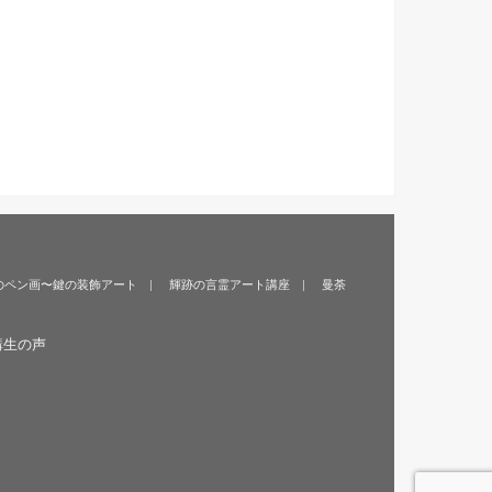
のペン画〜鍵の装飾アート
輝跡の言霊アート講座
曼荼
講生の声