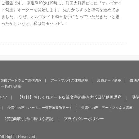
ご報告です。 来週6/10(火)19時に、前回大好評だった『オルゴナイ
ト勾玉』オーダーを開始します。 先月からずっと準備を進めてき
ました。 なぜ、オルゴナイト勾玉を手にとっていただきたいと思
ったかというと、私は勾玉セラピ…
＞装飾アートウェブ通信講座
アートフルネス体験講座
装飾ボード講座
魔法
カード占い講座
ャツ
【無料】おしゃれアートな筆文字の書き方 5日間動画講座
受
受講生の声：ハーモニー曼荼羅装飾アート
受講生の声：アートフルネス講座
特定商取引法に基づく表記
プライバシーポリシー
All Rights Reserved.